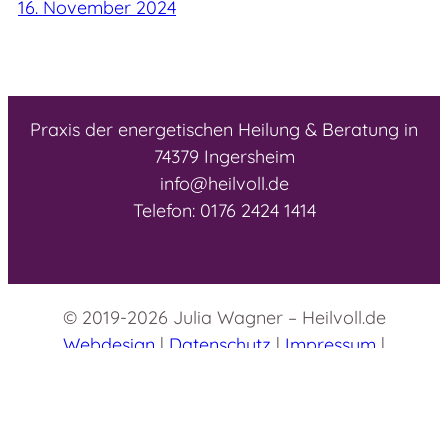
16. November 2024
Praxis der energetischen Heilung & Beratung in
74379 Ingersheim
info@heilvoll.de
Telefon: 0176 2424 1414
© 2019-2026 Julia Wagner – Heilvoll.de
Webdesign
|
Datenschutz
|
Impressum
|
Rabattcode