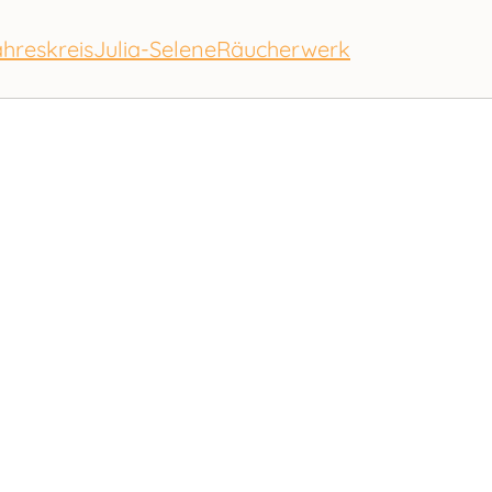
hreskreis
Julia-Selene
Räucherwerk