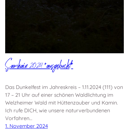
Samhain 2024 *ausgebucht*
Das Dunkelfest im Jahreskreis – 1.11.2024 (111) von
17 – 21 Uhr auf einer schönen Waldlichtung im
Welzheimer Wald mit Hüttenzauber und Kamin.
Ich rufe DICH, wie unsere naturverbundenen
Vorfahren…
1. November 2024