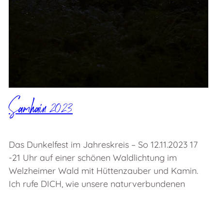
Samhain 2023
Das Dunkelfest im Jahreskreis – So 12.11.2023 17
-21 Uhr auf einer schönen Waldlichtung im
Welzheimer Wald mit Hüttenzauber und Kamin.
Ich rufe DICH, wie unsere naturverbundenen
Vorfahren…
12. November 2023